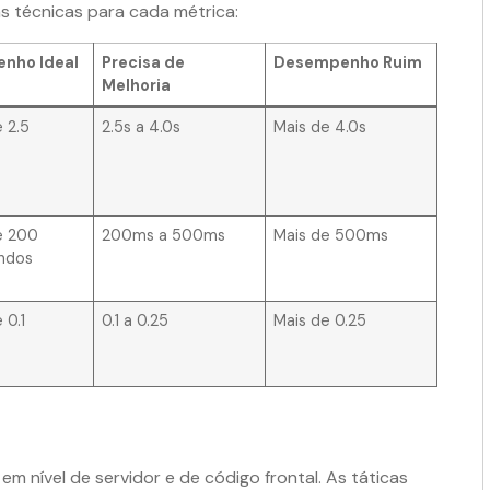
as técnicas para cada métrica:
nho Ideal
Precisa de
Desempenho Ruim
Melhoria
 2.5
2.5s a 4.0s
Mais de 4.0s
s
e 200
200ms a 500ms
Mais de 500ms
undos
 0.1
0.1 a 0.25
Mais de 0.25
em nível de servidor e de código frontal. As táticas