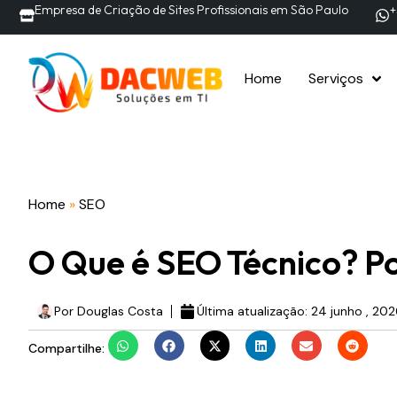
Empresa de Criação de Sites Profissionais em São Paulo
+
Home
Serviços
Home
»
SEO
O Que é SEO Técnico? Po
Por
Douglas Costa
Última atualização:
24 junho , 20
Compartilhe: