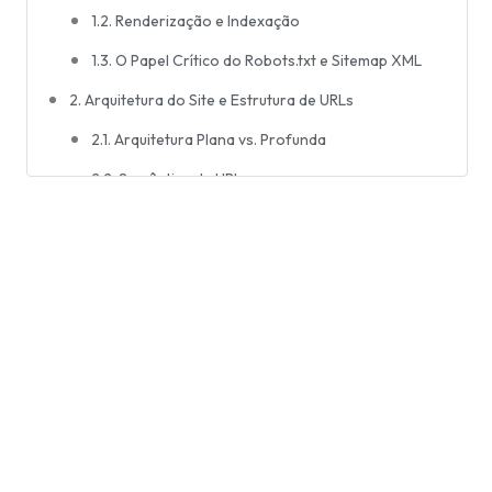
1.2. Renderização e Indexação
1.3. O Papel Crítico do Robots.txt e Sitemap XML
2. Arquitetura do Site e Estrutura de URLs
2.1. Arquitetura Plana vs. Profunda
2.2. Semântica de URLs
3. Desempenho e Velocidade da Página: Os Core Web
Vitals
3.1. Dissecando as Métricas
3.2. Como Otimizar o Desempenho
4. O Paradigma Mobile-First Indexing
5. Arquitetura de Segurança: HTTPS e Certificados
SSL
6. O Desafio do Conteúdo Duplicado e as Tags
Canonical