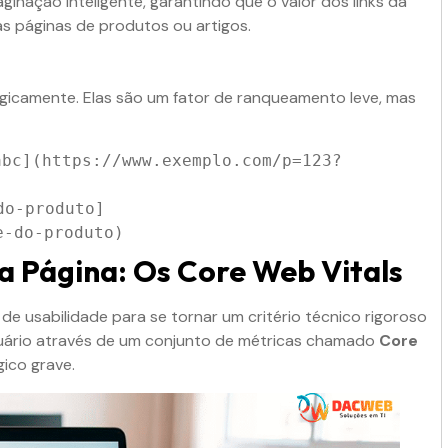
aginação inteligente, garantindo que o valor dos links da
 as páginas de produtos ou artigos.
logicamente. Elas são um fator de ranqueamento leve, mas
abc](https://www.exemplo.com/p=123?
do-produto]
e-do-produto)
a Página: Os Core Web Vitals
e usabilidade para se tornar um critério técnico rigoroso
uário através de um conjunto de métricas chamado
Core
gico grave.