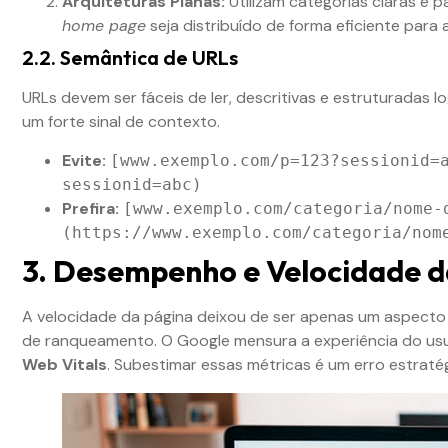
Arquiteturas Planas:
Utilizam categorias claras e p
home page
seja distribuído de forma eficiente para
2.2. Semântica de URLs
URLs devem ser fáceis de ler, descritivas e estruturadas 
um forte sinal de contexto.
Evite:
[www.exemplo.com/p=123?sessionid=
sessionid=abc)
Prefira:
[www.exemplo.com/categoria/nome-
(https://www.exemplo.com/categoria/nom
3. Desempenho e Velocidade d
A velocidade da página deixou de ser apenas um aspecto d
de ranqueamento. O Google mensura a experiência do us
Web Vitals
. Subestimar essas métricas é um erro estraté