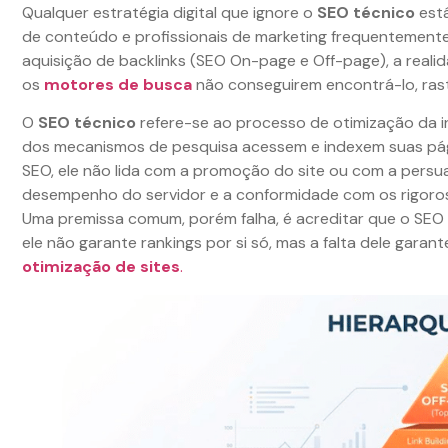
Qualquer estratégia digital que ignore o
SEO técnico
está
de conteúdo e profissionais de marketing frequentement
aquisição de backlinks (SEO On-page e Off-page), a reali
os
motores de busca
não conseguirem encontrá-lo, ras
O
SEO técnico
refere-se ao processo de otimização da in
dos mecanismos de pesquisa acessem e indexem suas págin
SEO, ele não lida com a promoção do site ou com a persu
desempenho do servidor e a conformidade com os rigoros
Uma premissa comum, porém falha, é acreditar que o SEO t
ele não garante rankings por si só, mas a falta dele garant
otimização de sites
.