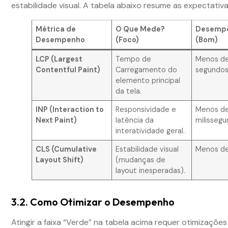
estabilidade visual. A tabela abaixo resume as expectativ
Métrica de
O Que Mede?
Desempe
Desempenho
(Foco)
(Bom)
LCP (Largest
Tempo de
Menos de
Contentful Paint)
Carregamento do
segundo
elemento principal
da tela.
INP (Interaction to
Responsividade e
Menos d
Next Paint)
latência da
milisseg
interatividade geral.
CLS (Cumulative
Estabilidade visual
Menos de
Layout Shift)
(mudanças de
layout inesperadas).
3.2. Como Otimizar o Desempenho
Atingir a faixa “Verde” na tabela acima requer otimizações 