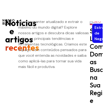
Notícias
NOSSO
Quer se manter atualizado e extrair o
BLOG
máximo do mundo digital? Explore
Estra
e
SEO
nossos artigos e descubra dicas valiosas
de
artigos
Local
sobre as principais tendências e
Negó
ferramentas tecnológicas. Criamos este
Com
recentes
espaço com conteúdos pensados para
Domi
que você entenda as novidades e saiba
as
como aplicá-las para tornar sua vida
mais fácil e produtiva.
Busc
na
Sua
Regi
e