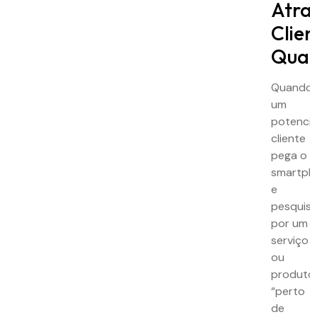
Atrai
Clien
Qual
Quando
um
potencia
cliente
pega o
smartph
e
pesquis
por um
serviço
ou
produto
“perto
de